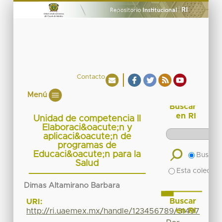
Contacto
Menú
Buscar
en RI
Unidad de competencia II
Elaboraci&oacute;n y
aplicaci&oacute;n de
programas de
Educaci&oacute;n para la
Buscar 
Salud
Esta colecció
Dimas Altamirano Barbara
Buscar
URI:
en RI
http://ri.uaemex.mx/handle/123456789/31497