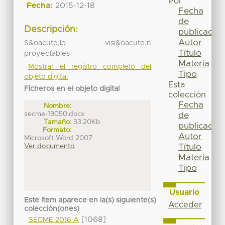
Por
Fecha:
2015-12-18
Fecha
de
Descripción:
publicación
Autor
S&oacute;lo visi&oacute;n
Título
proyectables
Materia
Mostrar el registro completo del
Tipo
objeto digital
Esta
Ficheros en el objeto digital
colección
Fecha
Nombre:
secme-19050.docx
de
Tamaño:
33.20Kb
publicación
Formato:
Autor
Microsoft Word 2007
Ver documento
Título
Materia
Tipo
Usuario
Este ítem aparece en la(s) siguiente(s)
Acceder
colección(ones)
[1068]
SECME 2016 A