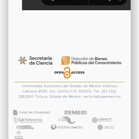
Universidad Autónoma del Estado de México
Instituto
Literario #100. Col. Centro
C.P. 50000. Tel. (01-722)
2262300
Toluca, Estado de México.
rectoria@uaemex.mx
CONACYT