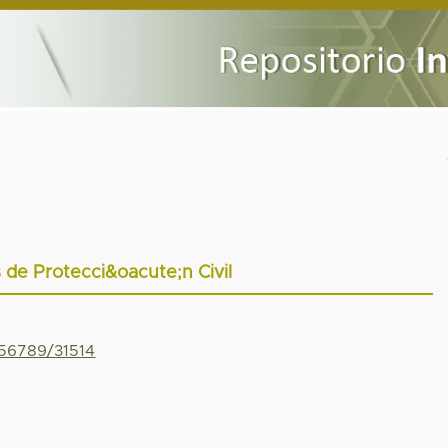
 de Protecci&oacute;n Civil
456789/31514