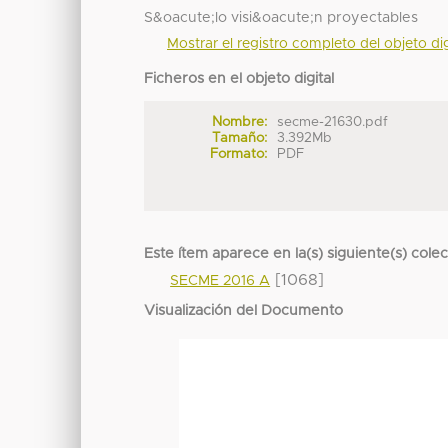
S&oacute;lo visi&oacute;n proyectables
Mostrar el registro completo del objeto dig
Ficheros en el objeto digital
Nombre:
secme-21630.pdf
Tamaño:
3.392Mb
Formato:
PDF
Este ítem aparece en la(s) siguiente(s) cole
[1068]
SECME 2016 A
Visualización del Documento