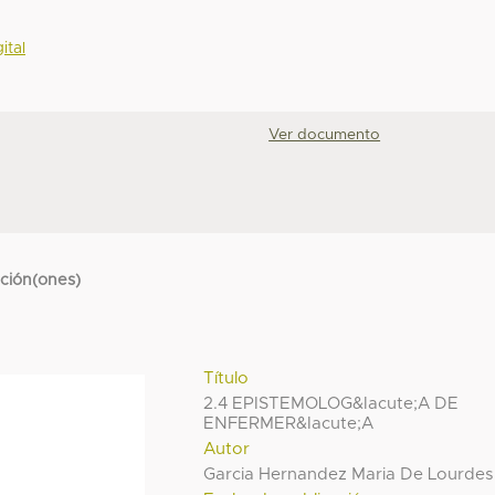
ital
Ver documento
cción(ones)
Título
2.4 EPISTEMOLOG&Iacute;A DE
ENFERMER&Iacute;A
Autor
Garcia Hernandez Maria De Lourdes