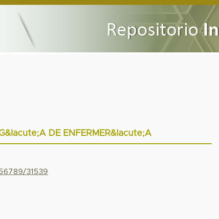
G&Iacute;A DE ENFERMER&Iacute;A
456789/31539