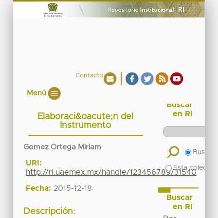
Contacto
Menú
Buscar
en RI
Elaboraci&oacute;n del
Instrumento
Gomez Ortega Miriam
Buscar 
URI:
Esta colecció
http://ri.uaemex.mx/handle/123456789/31540
Fecha:
2015-12-18
Buscar
en RI
Descripción: