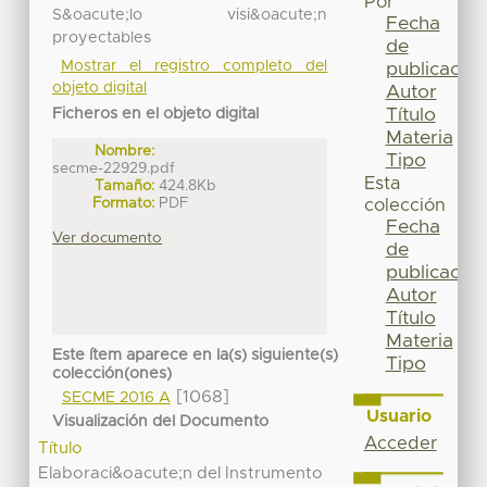
Por
S&oacute;lo visi&oacute;n
Fecha
proyectables
de
Mostrar el registro completo del
publicación
objeto digital
Autor
Título
Ficheros en el objeto digital
Materia
Nombre:
Tipo
secme-22929.pdf
Esta
Tamaño:
424.8Kb
Formato:
PDF
colección
Fecha
Ver documento
de
publicación
Autor
Título
Materia
Este ítem aparece en la(s) siguiente(s)
Tipo
colección(ones)
[1068]
SECME 2016 A
Usuario
Visualización del Documento
Acceder
Título
Elaboraci&oacute;n del Instrumento