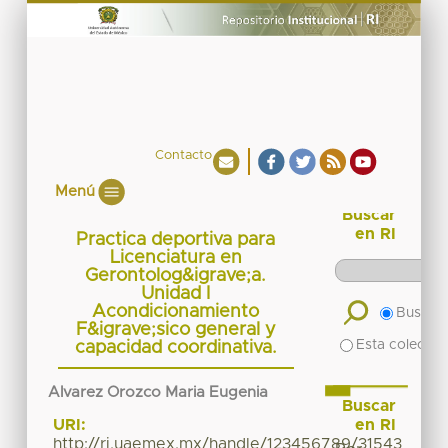
Contacto
Menú
Buscar
en RI
Practica deportiva para
Licenciatura en
Gerontolog&igrave;a.
Unidad I
Acondicionamiento
Buscar 
F&igrave;sico general y
Esta colecció
capacidad coordinativa.
Alvarez Orozco Maria Eugenia
Buscar
en RI
URI:
http://ri.uaemex.mx/handle/123456789/31543