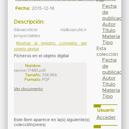
Por
Fecha
Fecha:
2015-12-18
de
publicación
Descripción:
Autor
S&oacute;lo visi&oacute;n
Título
proyectables
Materia
Tipo
Mostrar el registro completo del
Esta
objeto digital
colección
Ficheros en el objeto digital
Fecha
de
Nombre:
secme-17480.pdf
publicación
Tamaño:
336.9Kb
Autor
Formato:
PDF
Título
Ver documento
Materia
Tipo
Usuario
Acceder
Este ítem aparece en la(s) siguiente(s)
colección(ones)