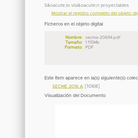
S&oacute;lo visi&oacute;n proyectables
Mostrar el registro completo del objeto dig
Ficheros en el objeto digital
Nombre:
secme-20694.pdf
Tamaño:
1.115Mb
Formato:
PDF
Este ítem aparece en la(s) siguiente(s) cole
[1068]
SECME 2016 A
Visualización del Documento