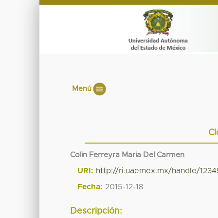
Menú
Cl
Colin Ferreyra Maria Del Carmen
URI:
http://ri.uaemex.mx/handle/123
Fecha:
2015-12-18
Descripción: