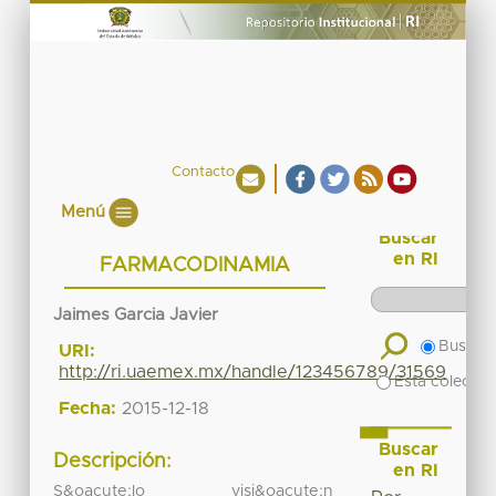
Contacto
Menú
Buscar
en RI
FARMACODINAMIA
Jaimes Garcia Javier
Buscar 
URI:
http://ri.uaemex.mx/handle/123456789/31569
Esta colecció
Fecha:
2015-12-18
Buscar
Descripción:
en RI
S&oacute;lo visi&oacute;n