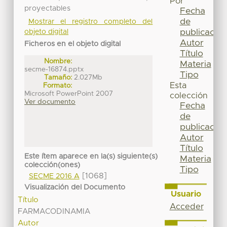
Por
proyectables
Fecha
de
Mostrar el registro completo del
publicación
objeto digital
Autor
Ficheros en el objeto digital
Título
Nombre:
Materia
secme-16874.pptx
Tipo
Tamaño:
2.027Mb
Esta
Formato:
Microsoft PowerPoint 2007
colección
Ver documento
Fecha
de
publicación
Autor
Título
Este ítem aparece en la(s) siguiente(s)
Materia
colección(ones)
Tipo
[1068]
SECME 2016 A
Visualización del Documento
Usuario
Título
Acceder
FARMACODINAMIA
Autor