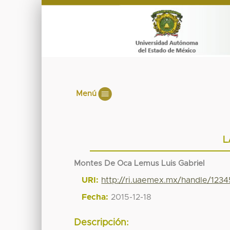
Menú
L
Montes De Oca Lemus Luis Gabriel
URI:
http://ri.uaemex.mx/handle/123
Fecha:
2015-12-18
Descripción: