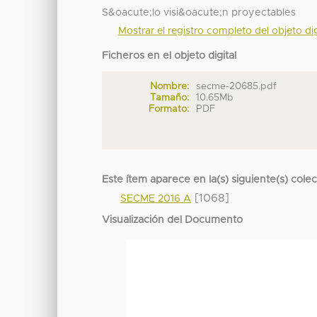
S&oacute;lo visi&oacute;n proyectables
Mostrar el registro completo del objeto dig
Ficheros en el objeto digital
Nombre:
secme-20685.pdf
Tamaño:
10.65Mb
Formato:
PDF
Este ítem aparece en la(s) siguiente(s) cole
[1068]
SECME 2016 A
Visualización del Documento