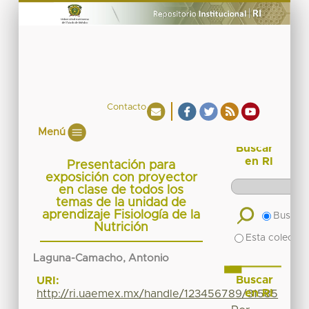
Contacto
Menú
Buscar
en RI
Presentación para
exposición con proyector
en clase de todos los
temas de la unidad de
aprendizaje Fisiología de la
Buscar 
Nutrición
Esta colecció
Laguna-Camacho, Antonio
Buscar
URI:
en RI
http://ri.uaemex.mx/handle/123456789/31585