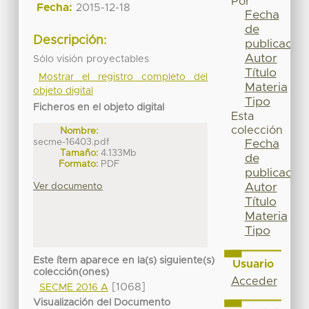
Por
Fecha:
2015-12-18
Fecha
de
Descripción:
publicación
Autor
Sólo visión proyectables
Título
Mostrar el registro completo del
Materia
objeto digital
Tipo
Ficheros en el objeto digital
Esta
colección
Nombre:
secme-16403.pdf
Fecha
Tamaño:
4.133Mb
de
Formato:
PDF
publicación
Ver documento
Autor
Título
Materia
Tipo
Este ítem aparece en la(s) siguiente(s)
Usuario
colección(ones)
Acceder
[1068]
SECME 2016 A
Visualización del Documento