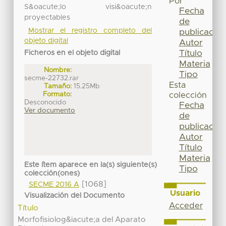
Por
S&oacute;lo visi&oacute;n
Fecha
proyectables
de
Mostrar el registro completo del
publicación
objeto digital
Autor
Título
Ficheros en el objeto digital
Materia
Nombre:
Tipo
secme-22732.rar
Esta
Tamaño:
15.25Mb
Formato:
colección
Desconocido
Fecha
Ver documento
de
publicación
Autor
Título
Materia
Este ítem aparece en la(s) siguiente(s)
Tipo
colección(ones)
[1068]
SECME 2016 A
Usuario
Visualización del Documento
Acceder
Título
Morfofisiolog&iacute;a del Aparato