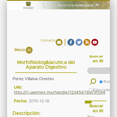
Contacto
Menú
Buscar
en RI
Morfofisiolog&iacute;a del
Aparato Digestivo
Perez Villalva Orestes
Buscar 
URI:
Esta colecció
http://ri.uaemex.mx/handle/123456789/31594
Fecha:
2015-12-18
Buscar
en RI
Descripción: