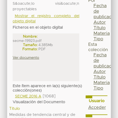
Por
S&oacute;lo visi&oacute;n
Fecha
proyectables
de
Mostrar el registro completo del
publicación
objeto digital
Autor
Título
Ficheros en el objeto digital
Materia
Nombre:
Tipo
secme-19923.pdf
Esta
Tamaño:
4.385Mb
Formato:
PDF
colección
Fecha
Ver documento
de
publicación
Autor
Título
Materia
Este ítem aparece en la(s) siguiente(s)
Tipo
colección(ones)
[1068]
SECME 2016 A
Usuario
Visualización del Documento
Acceder
Título
Medidas de tendencia central y de