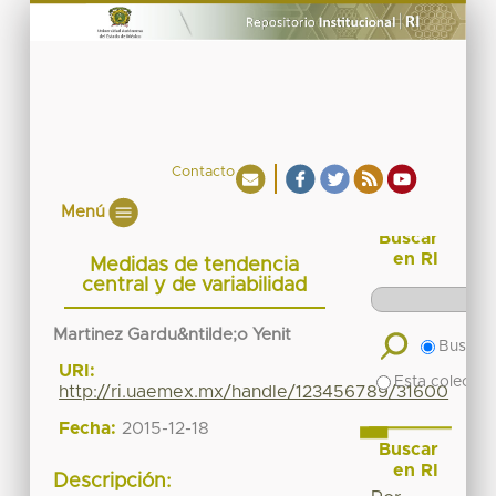
Contacto
Menú
Buscar
en RI
Medidas de tendencia
central y de variabilidad
Martinez Gardu&ntilde;o Yenit
Buscar 
URI:
Esta colecció
http://ri.uaemex.mx/handle/123456789/31600
Fecha:
2015-12-18
Buscar
en RI
Descripción: