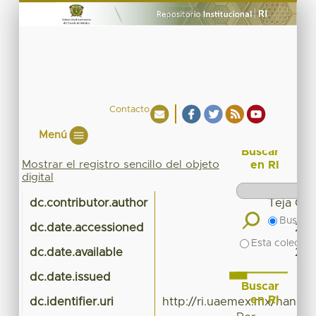
Contacto
Menú
Buscar
Mostrar el registro sencillo del objeto
en RI
digital
dc.contributor.author
Teja Gut
Buscar 
dc.date.accessioned
201
Esta colecció
dc.date.available
201
dc.date.issued
Buscar
en RI
dc.identifier.uri
http://ri.uaemex.mx/handl