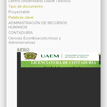
Centro Universitario UAEM Texcoco
Tipo de documento
Proyectable
Palabras clave
ADMINISTRACIÓN DE RECURSOS
HUMANOS
CONTADURÍA
Ciencias Econ&oacute;micas y
Administrativas
&#160;