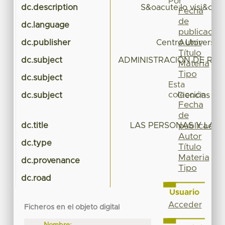
Por
dc.description
S&oacute;lo visi&oac
Fecha
de
dc.language
publicación
Autor
dc.publisher
Centro Universit
Título
dc.subject
ADMINISTRACIÓN DE RE
Materia
Tipo
dc.subject
Esta
colección
dc.subject
Ciencias Ec
Fecha
de
dc.title
LAS PERSONAS Y LAS
publicación
Autor
dc.type
Título
Materia
dc.provenance
Tipo
dc.road
Usuario
Acceder
Ficheros en el objeto digital
Nombre: