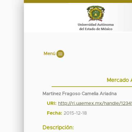
Menú
Mercado A
Martinez Fragoso Camelia Ariadna
URI:
http://ri.uaemex.mx/handle/123
Fecha:
2015-12-18
Descripción: