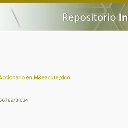
ccionario en M&eacute;xico
456789/31634