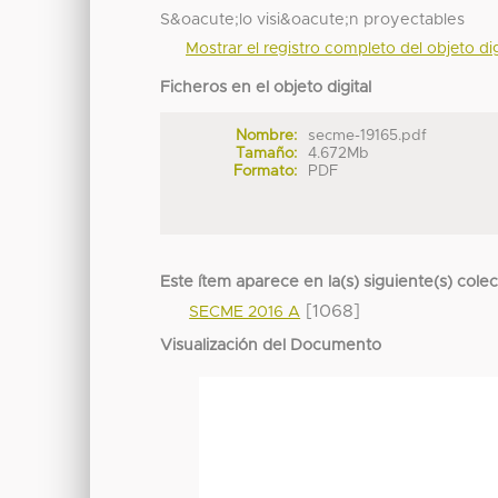
S&oacute;lo visi&oacute;n proyectables
Mostrar el registro completo del objeto dig
Ficheros en el objeto digital
Nombre:
secme-19165.pdf
Tamaño:
4.672Mb
Formato:
PDF
Este ítem aparece en la(s) siguiente(s) cole
[1068]
SECME 2016 A
Visualización del Documento