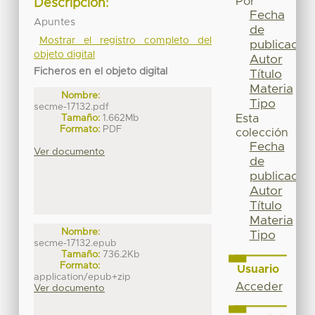
Por
Descripción:
Fecha
Apuntes
de
Mostrar el registro completo del
publicación
objeto digital
Autor
Ficheros en el objeto digital
Título
Materia
Nombre:
Tipo
secme-17132.pdf
Tamaño:
1.662Mb
Esta
Formato:
PDF
colección
Fecha
Ver documento
de
publicación
Autor
Título
Materia
Nombre:
Tipo
secme-17132.epub
Tamaño:
736.2Kb
Formato:
Usuario
application/epub+zip
Acceder
Ver documento