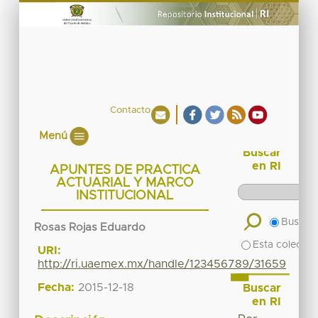
Contacto
Menú
Buscar
en RI
APUNTES DE PRACTICA
ACTUARIAL Y MARCO
INSTITUCIONAL
Buscar 
Rosas Rojas Eduardo
Esta colecció
URI:
http://ri.uaemex.mx/handle/123456789/31659
Fecha:
2015-12-18
Buscar
en RI