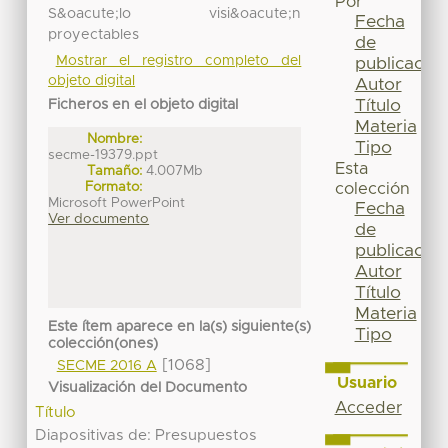
Por
S&oacute;lo visi&oacute;n
Fecha
proyectables
de
Mostrar el registro completo del
publicación
objeto digital
Autor
Título
Ficheros en el objeto digital
Materia
Nombre:
Tipo
secme-19379.ppt
Esta
Tamaño:
4.007Mb
Formato:
colección
Microsoft PowerPoint
Fecha
Ver documento
de
publicación
Autor
Título
Materia
Este ítem aparece en la(s) siguiente(s)
Tipo
colección(ones)
[1068]
SECME 2016 A
Usuario
Visualización del Documento
Acceder
Título
Diapositivas de: Presupuestos