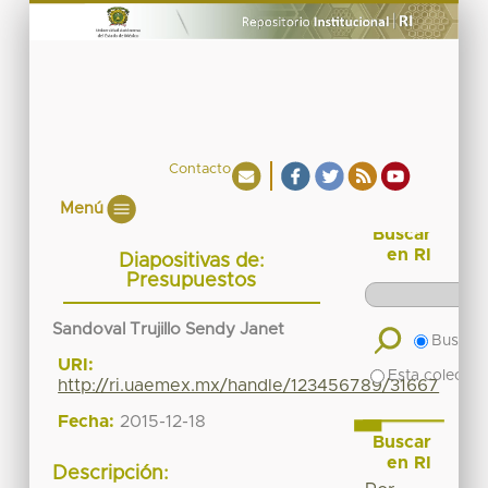
Contacto
Menú
Buscar
en RI
Diapositivas de:
Presupuestos
Sandoval Trujillo Sendy Janet
Buscar 
URI:
Esta colecció
http://ri.uaemex.mx/handle/123456789/31667
Fecha:
2015-12-18
Buscar
en RI
Descripción: