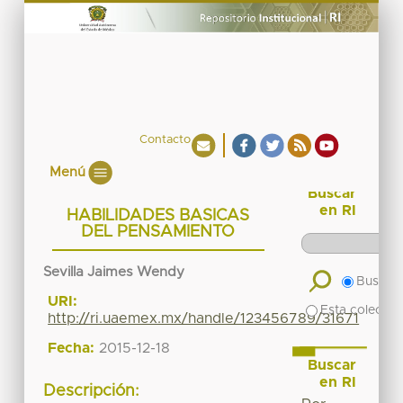
Contacto
Menú
Buscar
en RI
HABILIDADES BASICAS
DEL PENSAMIENTO
Sevilla Jaimes Wendy
Buscar 
URI:
Esta colecció
http://ri.uaemex.mx/handle/123456789/31671
Fecha:
2015-12-18
Buscar
en RI
Descripción: