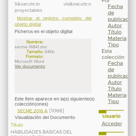
Por
S&oacute;lo visi&oacute;n
Fecha
proyectables
de
Mostrar el registro completo del
publicación
objeto digital
Autor
Título
Ficheros en el objeto digital
Materia
Nombre:
Tipo
secme-16841.doc
Esta
Tamaño:
34Kb
Formato:
colección
Microsoft Word
Fecha
Ver documento
de
publicación
Autor
Título
Materia
Este ítem aparece en la(s) siguiente(s)
Tipo
colección(ones)
[1068]
SECME 2016 A
Usuario
Visualización del Documento
Acceder
Título
HABILIDADES BASICAS DEL