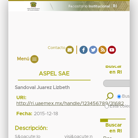
Contacto
Menú
Buscar
en RI
ASPEL SAE
Sandoval Juarez Lizbeth
Buscar 
URI:
http://ri.uaemex.mx/handle/123456789/31682
Esta colecció
Fecha:
2015-12-18
Buscar
Descripción:
en RI
S&oacute;lo visi&oacute;n