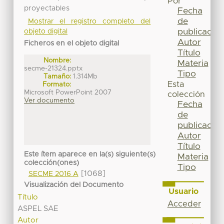
Por
proyectables
Fecha
de
Mostrar el registro completo del
publicación
objeto digital
Autor
Ficheros en el objeto digital
Título
Nombre:
Materia
secme-21324.pptx
Tipo
Tamaño:
1.314Mb
Esta
Formato:
Microsoft PowerPoint 2007
colección
Ver documento
Fecha
de
publicación
Autor
Título
Este ítem aparece en la(s) siguiente(s)
Materia
colección(ones)
Tipo
[1068]
SECME 2016 A
Visualización del Documento
Usuario
Título
Acceder
ASPEL SAE
Autor