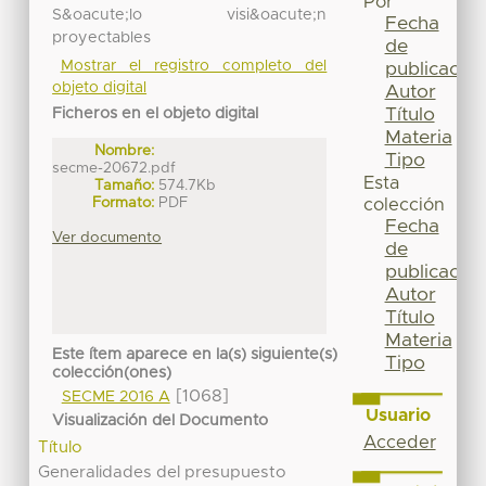
Por
S&oacute;lo visi&oacute;n
Fecha
proyectables
de
Mostrar el registro completo del
publicación
objeto digital
Autor
Título
Ficheros en el objeto digital
Materia
Nombre:
Tipo
secme-20672.pdf
Esta
Tamaño:
574.7Kb
Formato:
PDF
colección
Fecha
Ver documento
de
publicación
Autor
Título
Materia
Este ítem aparece en la(s) siguiente(s)
Tipo
colección(ones)
[1068]
SECME 2016 A
Usuario
Visualización del Documento
Acceder
Título
Generalidades del presupuesto