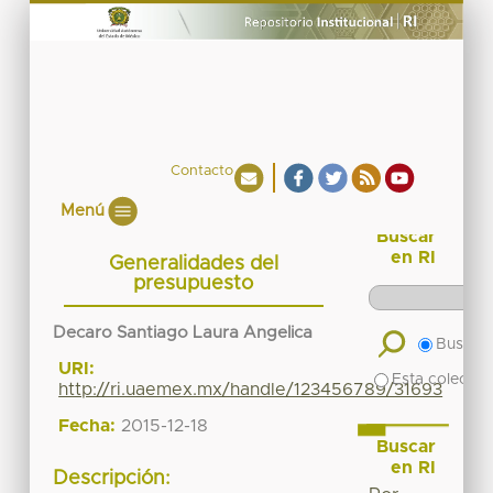
Contacto
Menú
Buscar
en RI
Generalidades del
presupuesto
Decaro Santiago Laura Angelica
Buscar 
URI:
Esta colecció
http://ri.uaemex.mx/handle/123456789/31693
Fecha:
2015-12-18
Buscar
en RI
Descripción: