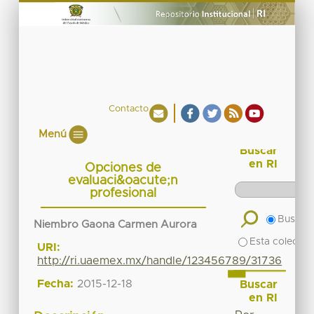
Contacto
Menú
Buscar
en RI
Opciones de
evaluaci&oacute;n
profesional
Buscar 
Niembro Gaona Carmen Aurora
Esta colecció
URI:
http://ri.uaemex.mx/handle/123456789/31736
Fecha:
2015-12-18
Buscar
en RI