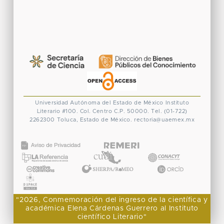
Universidad Autónoma del Estado de México
Instituto
Literario #100. Col. Centro
C.P. 50000. Tel. (01-722)
2262300
Toluca, Estado de México.
rectoria@uaemex.mx
CONACYT
"2026, Conmemoración del ingreso de la científica y
académica Elena Cárdenas Guerrero al Instituto
científico Literario"