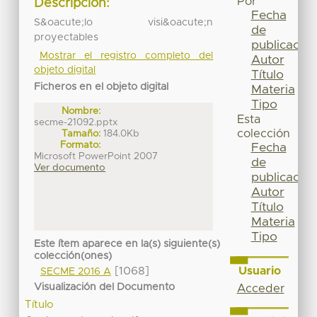
Por
Descripción:
Fecha
S&oacute;lo visi&oacute;n
de
proyectables
publicación
Mostrar el registro completo del
Autor
objeto digital
Título
Ficheros en el objeto digital
Materia
Tipo
Nombre:
Esta
secme-21092.pptx
colección
Tamaño:
184.0Kb
Formato:
Fecha
Microsoft PowerPoint 2007
de
Ver documento
publicación
Autor
Título
Materia
Tipo
Este ítem aparece en la(s) siguiente(s)
colección(ones)
Usuario
[1068]
SECME 2016 A
Visualización del Documento
Acceder
Título