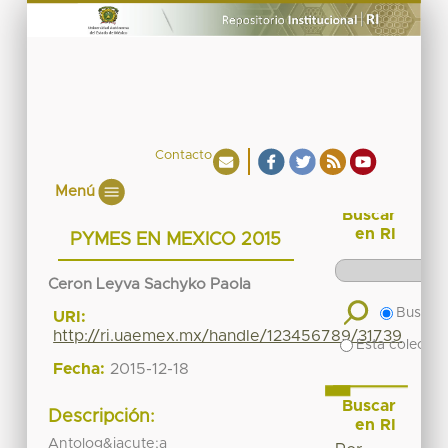
Contacto
Menú
Buscar
en RI
PYMES EN MEXICO 2015
Ceron Leyva Sachyko Paola
Buscar 
URI:
http://ri.uaemex.mx/handle/123456789/31739
Esta colecció
Fecha:
2015-12-18
Buscar
Descripción:
en RI
Antolog&iacute;a