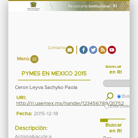
Contacto
Menú
Buscar
en RI
PYMES EN MEXICO 2015
Ceron Leyva Sachyko Paola
Buscar 
URI:
http://ri.uaemex.mx/handle/123456789/31752
Esta colecció
Fecha:
2015-12-18
Buscar
Descripción:
en RI
Antolog&iacute;a