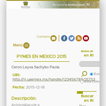
Contacto
Menú
Buscar
en RI
PYMES EN MEXICO 2015
Ceron Leyva Sachyko Paola
Buscar 
URI:
http://ri.uaemex.mx/handle/123456789/31753
Esta colecció
Fecha:
2015-12-18
Buscar
Descripción:
en RI
Antolog&iacute;a