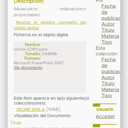
Por
Descripción:
Fecha
S&oacute;lo visi&oacute;n
de
proyectables
publicación
Mostrar el registro completo del
Autor
objeto digital
Título
Ficheros en el objeto digital
Materia
Tipo
Nombre:
Esta
secme-22401.pptx
colección
Tamaño:
3.846Mb
Formato:
Fecha
Microsoft PowerPoint 2007
de
Ver documento
publicación
Autor
Título
Materia
Tipo
Este ítem aparece en la(s) siguiente(s)
colección(ones)
Usuario
[1068]
SECME 2016 A
Visualización del Documento
Acceder
Título