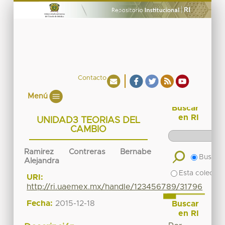
Contacto
Menú
Buscar
en RI
UNIDAD3 TEORIAS DEL
CAMBIO
Ramirez Contreras Bernabe
Buscar 
Alejandra
Esta colecció
URI:
http://ri.uaemex.mx/handle/123456789/31796
Fecha:
2015-12-18
Buscar
en RI