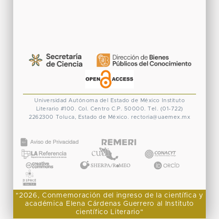
Universidad Autónoma del Estado de México
Instituto
Literario #100. Col. Centro
C.P. 50000. Tel. (01-722)
2262300
Toluca, Estado de México.
rectoria@uaemex.mx
CONACYT
"2026, Conmemoración del ingreso de la científica y
académica Elena Cárdenas Guerrero al Instituto
científico Literario"