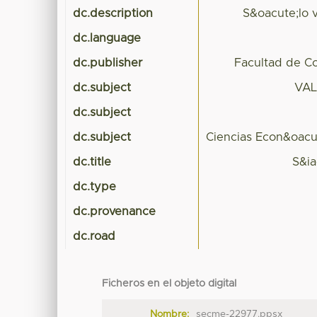
dc.description
S&oacute;lo 
dc.language
dc.publisher
Facultad de Co
dc.subject
VAL
dc.subject
dc.subject
Ciencias Econ&oacu
dc.title
S&ia
dc.type
dc.provenance
dc.road
Ficheros en el objeto digital
Nombre:
secme-22977.ppsx