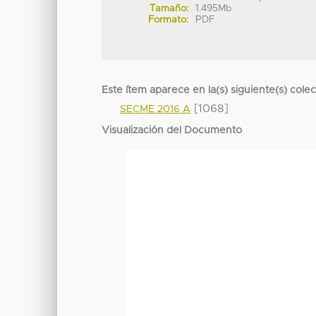
Tamaño:
1.495Mb
Formato:
PDF
Este ítem aparece en la(s) siguiente(s) cole
[1068]
SECME 2016 A
Visualización del Documento