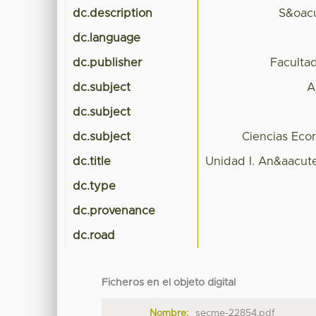
dc.description
S&oacu
dc.language
dc.publisher
Faculta
dc.subject
A
dc.subject
dc.subject
Ciencias Eco
dc.title
Unidad I. An&aacute
dc.type
dc.provenance
dc.road
Ficheros en el objeto digital
Nombre:
secme-22854.pdf