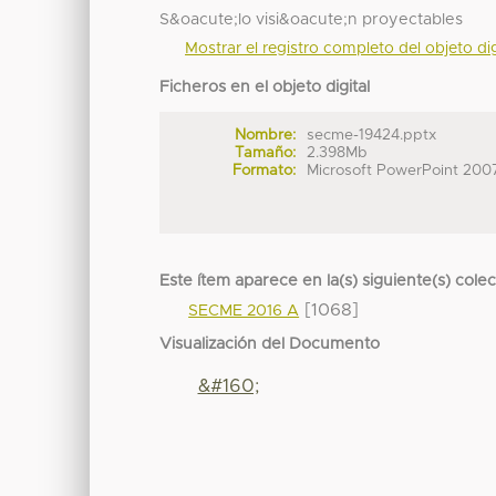
S&oacute;lo visi&oacute;n proyectables
Mostrar el registro completo del objeto dig
Ficheros en el objeto digital
Nombre:
secme-19424.pptx
Tamaño:
2.398Mb
Formato:
Microsoft PowerPoint 200
Este ítem aparece en la(s) siguiente(s) cole
[1068]
SECME 2016 A
Visualización del Documento
&#160;