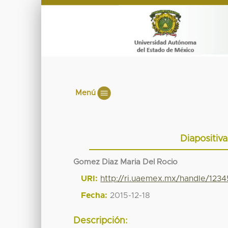
Menú
Diapositiv
Gomez Diaz Maria Del Rocio
URI:
http://ri.uaemex.mx/handle/123
Fecha:
2015-12-18
Descripción: