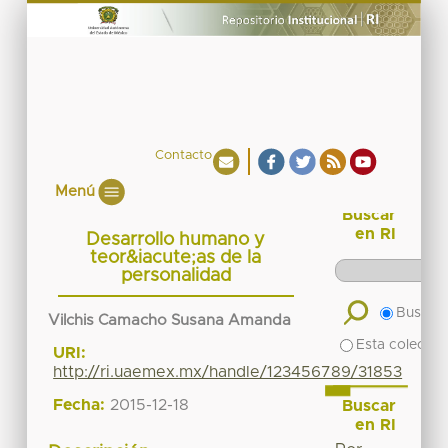
Contacto
Menú
Buscar
en RI
Desarrollo humano y
teor&iacute;as de la
personalidad
Buscar 
Vilchis Camacho Susana Amanda
Esta colecció
URI:
http://ri.uaemex.mx/handle/123456789/31853
Fecha:
2015-12-18
Buscar
en RI