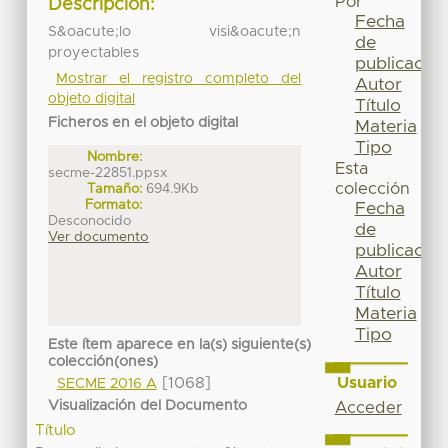
Por
Descripción:
Fecha
S&oacute;lo visi&oacute;n
de
proyectables
publicación
Mostrar el registro completo del
Autor
objeto digital
Título
Ficheros en el objeto digital
Materia
Tipo
Nombre:
Esta
secme-22851.ppsx
colección
Tamaño:
694.9Kb
Formato:
Fecha
Desconocido
de
Ver documento
publicación
Autor
Título
Materia
Tipo
Este ítem aparece en la(s) siguiente(s)
colección(ones)
Usuario
[1068]
SECME 2016 A
Visualización del Documento
Acceder
Título