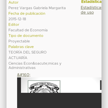
Estadísticas
Autor
Estadísticas
Perez Vargas Gabriela Margarita
de uso
Fecha de publicación
2015-12-18
Editor
Facultad de Economía
Tipo de documento
Proyectable
Palabras clave
TEORÍA DEL SEGURO
ACTUARÍA
Ciencias Econ&oacute;micas y
Administrativas
&#160;