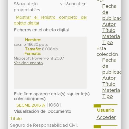
Por
S&oacute;lo visi&oacute;n
Fecha
proyectables
de
Mostrar el registro completo del
publicación
objeto digital
Autor
Título
Ficheros en el objeto digital
Materia
Nombre:
Tipo
secme-16680.pptx
Esta
Tamaño:
8.098Mb
Formato:
colección
Microsoft PowerPoint 2007
Fecha
Ver documento
de
publicación
Autor
Título
Materia
Este ítem aparece en la(s) siguiente(s)
Tipo
colección(ones)
[1068]
SECME 2016 A
Usuario
Visualización del Documento
Acceder
Título
Seguro de Responsabilidad Civil.