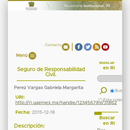
Contacto
Menú
Buscar
en RI
Seguro de Responsabilidad
Civil.
Perez Vargas Gabriela Margarita
Buscar 
URI:
Esta colecció
http://ri.uaemex.mx/handle/123456789/31862
Fecha:
2015-12-18
Buscar
en RI
Descripción: