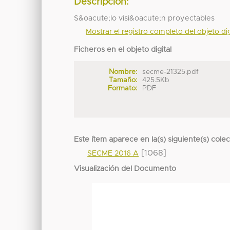
Descripción:
S&oacute;lo visi&oacute;n proyectables
Mostrar el registro completo del objeto dig
Ficheros en el objeto digital
Nombre:
secme-21325.pdf
Tamaño:
425.5Kb
Formato:
PDF
Este ítem aparece en la(s) siguiente(s) cole
[1068]
SECME 2016 A
Visualización del Documento