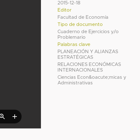
2015-12-18
Editor
Facultad de Economía
Tipo de documento
Cuaderno de Ejercicios y/o
Problemario
Palabras clave
PLANEACIÓN Y ALIANZAS
ESTRATÉGICAS
RELACIONES ECONÓMICAS
INTERNACIONALES
Ciencias Econ&oacute;micas y
Administrativas