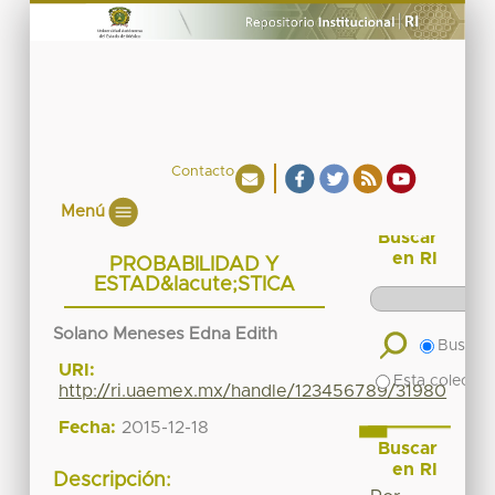
Contacto
Menú
Buscar
en RI
PROBABILIDAD Y
ESTAD&Iacute;STICA
Solano Meneses Edna Edith
Buscar 
URI:
Esta colecció
http://ri.uaemex.mx/handle/123456789/31980
Fecha:
2015-12-18
Buscar
en RI
Descripción: