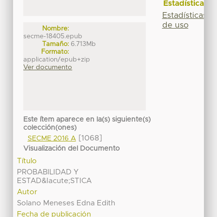
Estadísticas
Estadísticas
de uso
Nombre:
secme-18405.epub
Tamaño:
6.713Mb
Formato:
application/epub+zip
Ver documento
Este ítem aparece en la(s) siguiente(s)
colección(ones)
[1068]
SECME 2016 A
Visualización del Documento
Título
PROBABILIDAD Y
ESTAD&Iacute;STICA
Autor
Solano Meneses Edna Edith
Fecha de publicación