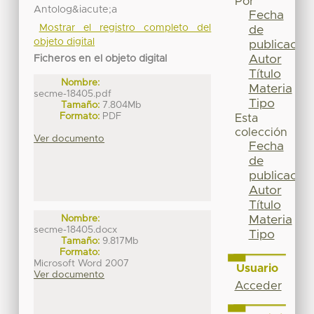
Por
Antolog&iacute;a
Fecha
Mostrar el registro completo del
de
objeto digital
publicación
Autor
Ficheros en el objeto digital
Título
Nombre:
Materia
secme-18405.pdf
Tipo
Tamaño:
7.804Mb
Formato:
PDF
Esta
colección
Ver documento
Fecha
de
publicación
Autor
Título
Materia
Nombre:
secme-18405.docx
Tipo
Tamaño:
9.817Mb
Formato:
Microsoft Word 2007
Usuario
Ver documento
Acceder