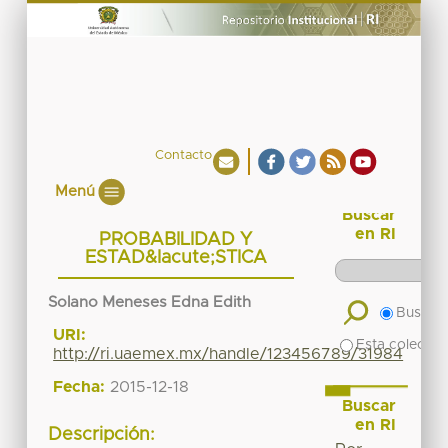
Contacto
Menú
Buscar
en RI
PROBABILIDAD Y
ESTAD&Iacute;STICA
Solano Meneses Edna Edith
Buscar 
URI:
Esta colecció
http://ri.uaemex.mx/handle/123456789/31984
Fecha:
2015-12-18
Buscar
en RI
Descripción: