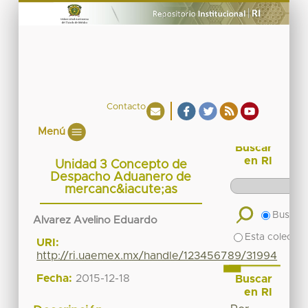
Contacto
Menú
Buscar
en RI
Unidad 3 Concepto de
Despacho Aduanero de
mercanc&iacute;as
Buscar 
Alvarez Avelino Eduardo
Esta colecció
URI:
http://ri.uaemex.mx/handle/123456789/31994
Fecha:
2015-12-18
Buscar
en RI