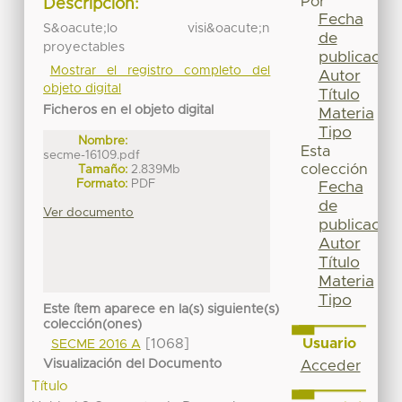
Por
Descripción:
Fecha
S&oacute;lo visi&oacute;n
de
proyectables
publicación
Mostrar el registro completo del
Autor
objeto digital
Título
Ficheros en el objeto digital
Materia
Tipo
Nombre:
Esta
secme-16109.pdf
colección
Tamaño:
2.839Mb
Formato:
PDF
Fecha
de
Ver documento
publicación
Autor
Título
Materia
Tipo
Este ítem aparece en la(s) siguiente(s)
colección(ones)
Usuario
[1068]
SECME 2016 A
Visualización del Documento
Acceder
Título