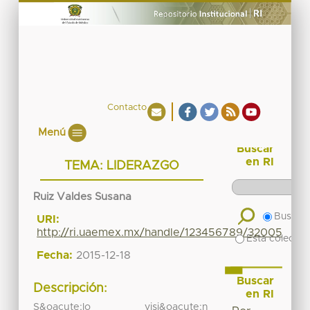
Contacto
Menú
Buscar
en RI
TEMA: LIDERAZGO
Ruiz Valdes Susana
Buscar 
URI:
http://ri.uaemex.mx/handle/123456789/32005
Esta colecció
Fecha:
2015-12-18
Buscar
Descripción:
en RI
S&oacute;lo visi&oacute;n