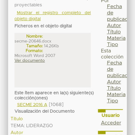
Por
proyectables
Fecha
de
Mostrar el registro completo del
publicación
objeto digital
Autor
Ficheros en el objeto digital
Título
Nombre:
Materia
secme-20646.docx
Tipo
Tamaño:
14.26Kb
Esta
Formato:
Microsoft Word 2007
colección
Ver documento
Fecha
de
publicación
Autor
Título
Este ítem aparece en la(s) siguiente(s)
Materia
colección(ones)
Tipo
[1068]
SECME 2016 A
Visualización del Documento
Usuario
Título
Acceder
TEMA: LIDERAZGO
Autor