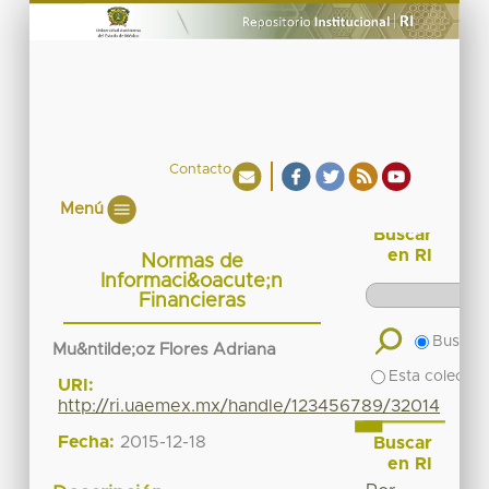
Contacto
Menú
Buscar
en RI
Normas de
Informaci&oacute;n
Financieras
Buscar 
Mu&ntilde;oz Flores Adriana
Esta colecció
URI:
http://ri.uaemex.mx/handle/123456789/32014
Fecha:
2015-12-18
Buscar
en RI