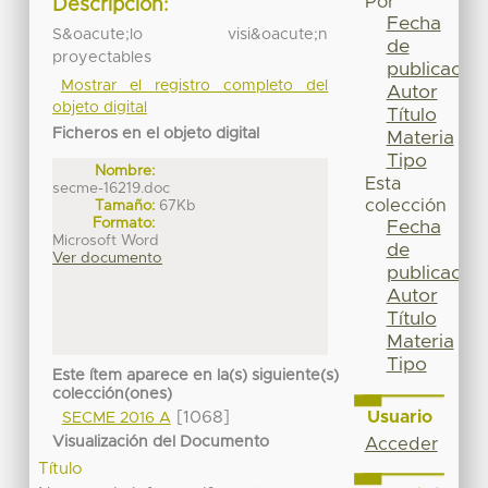
Por
Descripción:
Fecha
S&oacute;lo visi&oacute;n
de
proyectables
publicación
Mostrar el registro completo del
Autor
objeto digital
Título
Ficheros en el objeto digital
Materia
Tipo
Nombre:
Esta
secme-16219.doc
colección
Tamaño:
67Kb
Formato:
Fecha
Microsoft Word
de
Ver documento
publicación
Autor
Título
Materia
Tipo
Este ítem aparece en la(s) siguiente(s)
colección(ones)
Usuario
[1068]
SECME 2016 A
Visualización del Documento
Acceder
Título