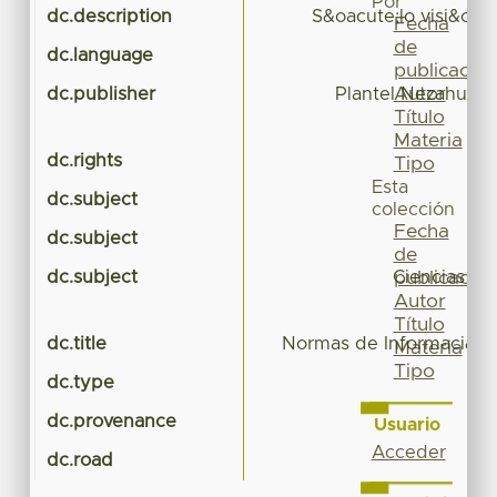
Por
dc.description
S&oacute;lo visi&oac
Fecha
de
dc.language
publicación
Autor
dc.publisher
Plantel Nezahualcó
Título
Materia
dc.rights
Tipo
Esta
dc.subject
colección
Fecha
dc.subject
de
dc.subject
Ciencias Ec
publicación
Autor
Título
dc.title
Normas de Informaci&oa
Materia
Tipo
dc.type
dc.provenance
Usuario
Acceder
dc.road