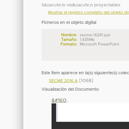
S&oacute;lo visi&oacute;n proyectables
Mostrar el registro completo del objeto dig
Ficheros en el objeto digital
Nombre:
secme-16261.ppt
Tamaño:
1.435Mb
Formato:
Microsoft PowerPoint
Este ítem aparece en la(s) siguiente(s) cole
[1068]
SECME 2016 A
Visualización del Documento
&#160;