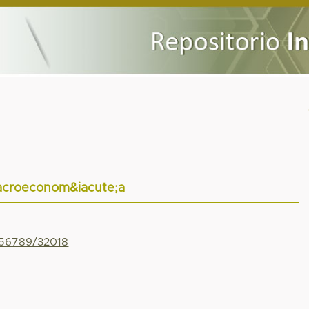
croeconom&iacute;a
456789/32018