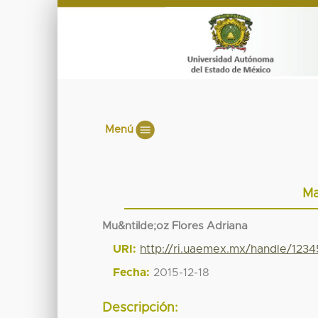
Menú
Ma
Mu&ntilde;oz Flores Adriana
URI:
http://ri.uaemex.mx/handle/123
Fecha:
2015-12-18
Descripción: