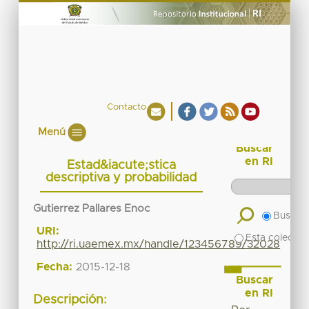
Contacto
Menú
Buscar
en RI
Estad&iacute;stica
descriptiva y probabilidad
Gutierrez Pallares Enoc
Buscar 
URI:
Esta colecció
http://ri.uaemex.mx/handle/123456789/32028
Fecha:
2015-12-18
Buscar
en RI
Descripción: