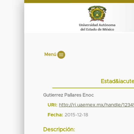
Menú
Estad&iacute;
Gutierrez Pallares Enoc
URI:
http://ri.uaemex.mx/handle/123
Fecha:
2015-12-18
Descripción: