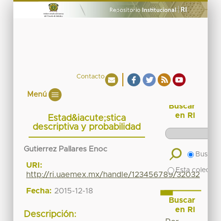
Contacto
Menú
Buscar
en RI
Estad&iacute;stica
descriptiva y probabilidad
Gutierrez Pallares Enoc
Buscar 
URI:
Esta colecció
http://ri.uaemex.mx/handle/123456789/32032
Fecha:
2015-12-18
Buscar
en RI
Descripción: