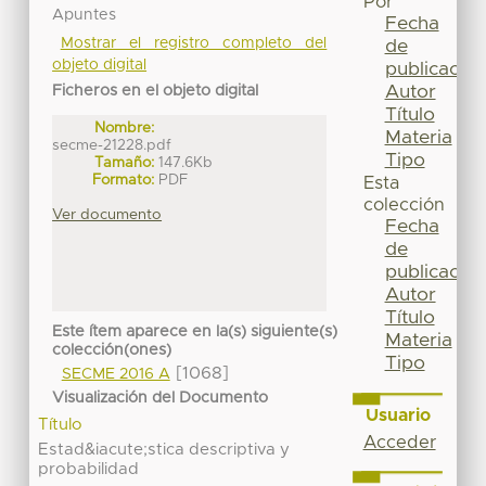
Por
Apuntes
Fecha
Mostrar el registro completo del
de
objeto digital
publicación
Autor
Ficheros en el objeto digital
Título
Nombre:
Materia
secme-21228.pdf
Tipo
Tamaño:
147.6Kb
Formato:
PDF
Esta
colección
Ver documento
Fecha
de
publicación
Autor
Título
Este ítem aparece en la(s) siguiente(s)
Materia
colección(ones)
Tipo
[1068]
SECME 2016 A
Visualización del Documento
Usuario
Título
Acceder
Estad&iacute;stica descriptiva y
probabilidad