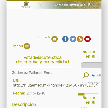
Contacto
Menú
Buscar
en RI
Estad&iacute;stica
descriptiva y probabilidad
Gutierrez Pallares Enoc
Buscar 
URI:
Esta colecció
http://ri.uaemex.mx/handle/123456789/32034
Fecha:
2015-12-18
Buscar
en RI
Descripción: