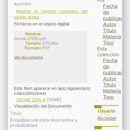
Por
Apuntes
Fecha
Mostrar el registro completo del
de
objeto digital
publicación
Autor
Ficheros en el objeto digital
Título
Nombre:
Materia
secme-21230.pdf
Tipo
Tamaño:
379.0Kb
Formato:
PDF
Esta
colección
Ver documento
Fecha
de
publicación
Autor
Título
Este ítem aparece en la(s) siguiente(s)
Materia
colección(ones)
Tipo
[1068]
SECME 2016 A
Visualización del Documento
Usuario
Título
Acceder
Estad&iacute;stica descriptiva y
probabilidad