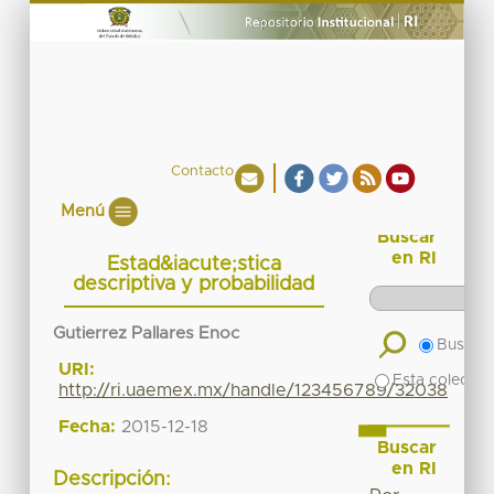
Contacto
Menú
Buscar
en RI
Estad&iacute;stica
descriptiva y probabilidad
Gutierrez Pallares Enoc
Buscar 
URI:
Esta colecció
http://ri.uaemex.mx/handle/123456789/32038
Fecha:
2015-12-18
Buscar
en RI
Descripción: