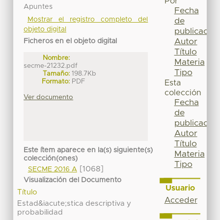
Por
Apuntes
Fecha
Mostrar el registro completo del
de
objeto digital
publicación
Autor
Ficheros en el objeto digital
Título
Nombre:
Materia
secme-21232.pdf
Tipo
Tamaño:
198.7Kb
Formato:
PDF
Esta
colección
Ver documento
Fecha
de
publicación
Autor
Título
Este ítem aparece en la(s) siguiente(s)
Materia
colección(ones)
Tipo
[1068]
SECME 2016 A
Visualización del Documento
Usuario
Título
Acceder
Estad&iacute;stica descriptiva y
probabilidad