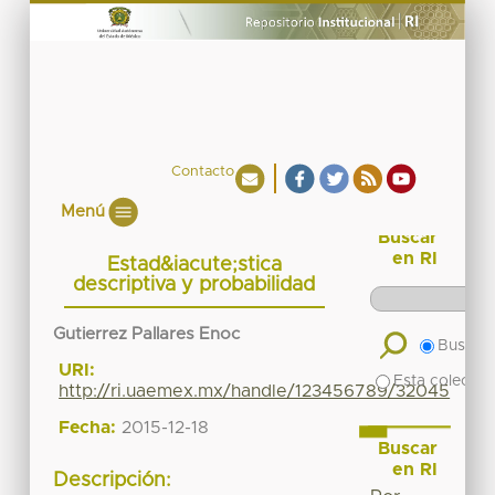
Contacto
Menú
Buscar
en RI
Estad&iacute;stica
descriptiva y probabilidad
Gutierrez Pallares Enoc
Buscar 
URI:
Esta colecció
http://ri.uaemex.mx/handle/123456789/32045
Fecha:
2015-12-18
Buscar
en RI
Descripción: