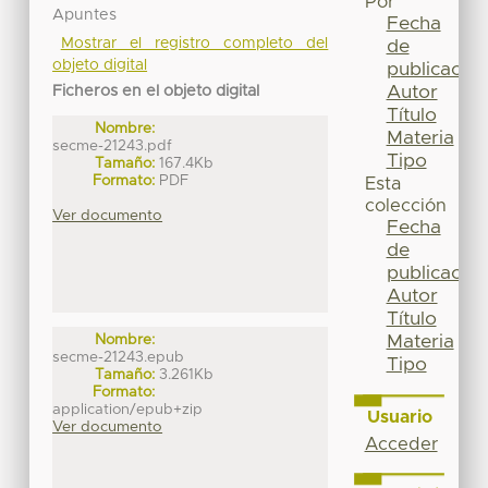
Por
Apuntes
Fecha
Mostrar el registro completo del
de
objeto digital
publicación
Autor
Ficheros en el objeto digital
Título
Nombre:
Materia
secme-21243.pdf
Tipo
Tamaño:
167.4Kb
Formato:
PDF
Esta
colección
Ver documento
Fecha
de
publicación
Autor
Título
Materia
Nombre:
secme-21243.epub
Tipo
Tamaño:
3.261Kb
Formato:
application/epub+zip
Usuario
Ver documento
Acceder