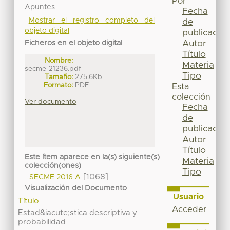
Por
Apuntes
Fecha
Mostrar el registro completo del
de
objeto digital
publicación
Autor
Ficheros en el objeto digital
Título
Nombre:
Materia
secme-21236.pdf
Tipo
Tamaño:
275.6Kb
Formato:
PDF
Esta
colección
Ver documento
Fecha
de
publicación
Autor
Título
Este ítem aparece en la(s) siguiente(s)
Materia
colección(ones)
Tipo
[1068]
SECME 2016 A
Visualización del Documento
Usuario
Título
Acceder
Estad&iacute;stica descriptiva y
probabilidad