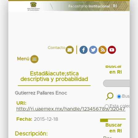
Contacto
Menú
Buscar
en RI
Estad&iacute;stica
descriptiva y probabilidad
Gutierrez Pallares Enoc
Buscar 
URI:
Esta colecció
http://ri.uaemex.mx/handle/123456789/32047
Fecha:
2015-12-18
Buscar
en RI
Descripción: