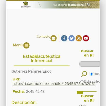
Contacto
Menú
Buscar
en RI
Estad&iacute;stica
Inferencial
Gutierrez Pallares Enoc
Buscar 
URI:
Esta colecció
http://ri.uaemex.mx/handle/123456789/32051
Fecha:
2015-12-18
Buscar
en RI
Descripción: