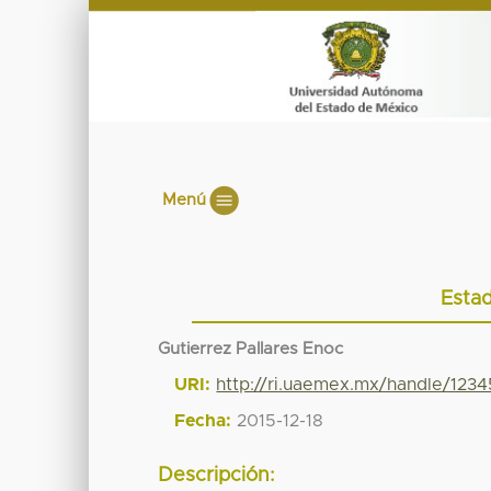
Menú
Estad
Gutierrez Pallares Enoc
URI:
http://ri.uaemex.mx/handle/12
Fecha:
2015-12-18
Descripción: