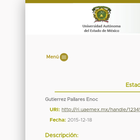
Menú
Estad
Gutierrez Pallares Enoc
URI:
http://ri.uaemex.mx/handle/123
Fecha:
2015-12-18
Descripción: