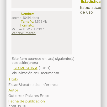
Estadísticas
Estadísticas
de uso
Nombre:
secme-16414.docx
Tamaño:
1.573Mb
Formato:
Microsoft Word 2007
Ver documento
Este ítem aparece en la(s) siguiente(s)
colección(ones)
[1068]
SECME 2016 A
Visualización del Documento
Título
Estad&iacute;stica Inferencial
Autor
Gutierrez Pallares Enoc
Fecha de publicación
2015-12-18