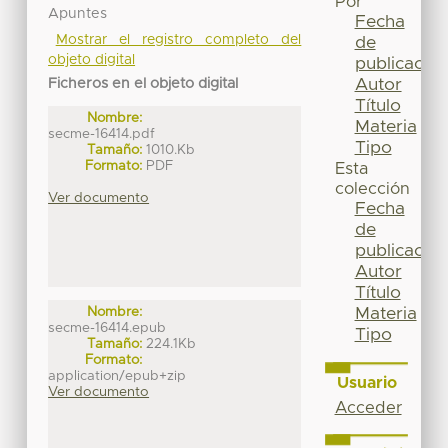
Por
Apuntes
Fecha
Mostrar el registro completo del
de
objeto digital
publicación
Autor
Ficheros en el objeto digital
Título
Nombre:
Materia
secme-16414.pdf
Tipo
Tamaño:
1010.Kb
Formato:
PDF
Esta
colección
Ver documento
Fecha
de
publicación
Autor
Título
Materia
Nombre:
secme-16414.epub
Tipo
Tamaño:
224.1Kb
Formato:
application/epub+zip
Usuario
Ver documento
Acceder