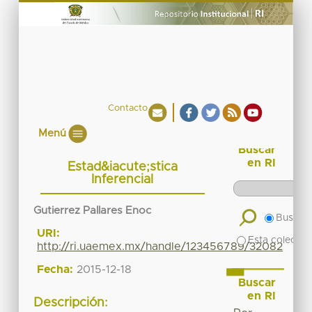
Contacto
Menú
Buscar
en RI
Estad&iacute;stica
Inferencial
Gutierrez Pallares Enoc
Buscar 
URI:
Esta colecció
http://ri.uaemex.mx/handle/123456789/32082
Fecha:
2015-12-18
Buscar
en RI
Descripción: