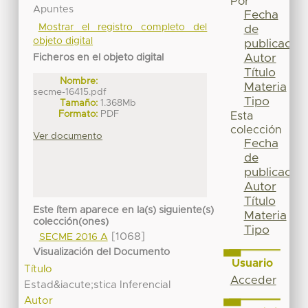
Por
Apuntes
Fecha
Mostrar el registro completo del
de
objeto digital
publicación
Autor
Ficheros en el objeto digital
Título
Nombre:
Materia
secme-16415.pdf
Tipo
Tamaño:
1.368Mb
Formato:
PDF
Esta
colección
Ver documento
Fecha
de
publicación
Autor
Título
Este ítem aparece en la(s) siguiente(s)
Materia
colección(ones)
Tipo
[1068]
SECME 2016 A
Visualización del Documento
Usuario
Título
Acceder
Estad&iacute;stica Inferencial
Autor