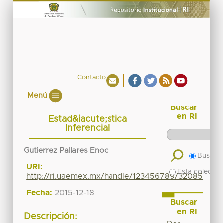
Contacto
Menú
Buscar
en RI
Estad&iacute;stica
Inferencial
Gutierrez Pallares Enoc
Buscar 
URI:
Esta colecció
http://ri.uaemex.mx/handle/123456789/32085
Fecha:
2015-12-18
Buscar
en RI
Descripción: