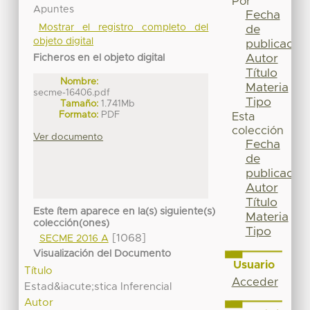
Por
Apuntes
Fecha
Mostrar el registro completo del
de
objeto digital
publicación
Autor
Ficheros en el objeto digital
Título
Nombre:
Materia
secme-16406.pdf
Tipo
Tamaño:
1.741Mb
Formato:
PDF
Esta
colección
Ver documento
Fecha
de
publicación
Autor
Título
Este ítem aparece en la(s) siguiente(s)
Materia
colección(ones)
Tipo
[1068]
SECME 2016 A
Visualización del Documento
Usuario
Título
Acceder
Estad&iacute;stica Inferencial
Autor