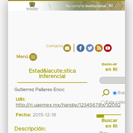
Contacto
Menú
Buscar
en RI
Estad&iacute;stica
Inferencial
Gutierrez Pallares Enoc
Buscar 
URI:
Esta colecció
http://ri.uaemex.mx/handle/123456789/32092
Fecha:
2015-12-18
Buscar
en RI
Descripción: